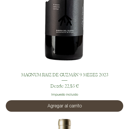
MAGNUM RAIZ DE GUZMÁN 9 MESES 2023
Precio de oferta
Desde
22,85 €
Impuesto incluido
Agregar al carrito