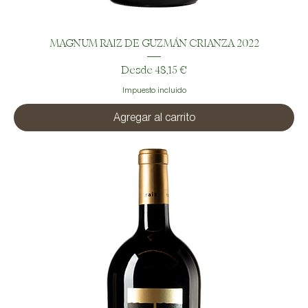
MAGNUM RAIZ DE GUZMÁN CRIANZA 2022
Precio de oferta
Desde
48,15 €
Impuesto incluido
Agregar al carrito