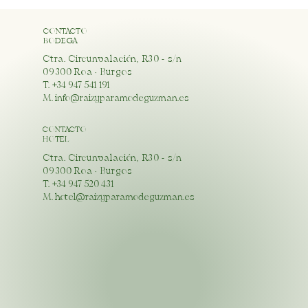
CONTACTO
BODEGA
Ctra. Circunvalación, R30 - s/n
09300 Roa · Burgos
T. +34 947 541 191
M. info@raizyparamodeguzman.es
CONTACTO
HOTEL
Ctra. Circunvalación, R30 - s/n
09300 Roa · Burgos
T. +34 947 520 431
M.
hotel@raizyparamodeguzman.es