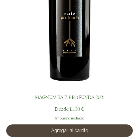
MAGNUM RAIZ PROFUNDA 2021
Precio de oferta
Desde
111,00 €
Impuesto incluido
Agregar al carrito